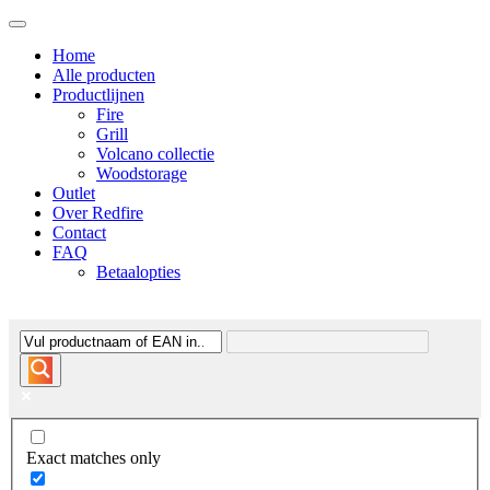
Home
Alle producten
Productlijnen
Fire
Grill
Volcano collectie
Woodstorage
Outlet
Over Redfire
Contact
FAQ
Betaalopties
Exact matches only