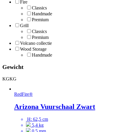
Fire
Classics
Handmade
Premium
Grill
Classics
Premium
Volcano collectie
Wood Storage
Handmade
Gewicht
KG
KG
RedFire
®
Arizona Vuurschaal Zwart
H: 62,5 cm
5,4 kg
0.5 mm