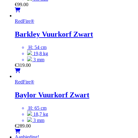
€
99.00
RedFire
®
Barkley Vuurkorf Zwart
H: 54 cm
19,8 kg
3 mm
€
319.00
RedFire
®
Baylor Vuurkorf Zwart
H: 65 cm
18,7 kg
3 mm
€
289.00
Aanbieding!