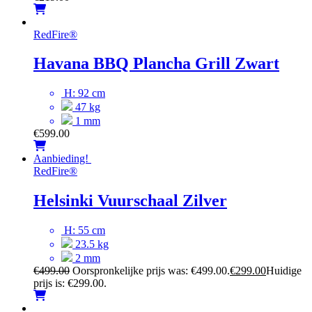
RedFire
®
Havana BBQ Plancha Grill Zwart
H: 92 cm
47 kg
1 mm
€
599.00
Aanbieding!
RedFire
®
Helsinki Vuurschaal Zilver
H: 55 cm
23.5 kg
2 mm
€
499.00
Oorspronkelijke prijs was: €499.00.
€
299.00
Huidige
prijs is: €299.00.