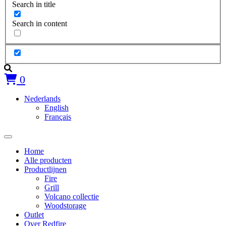
Search in title
Search in content
0
Nederlands
English
Français
Home
Alle producten
Productlijnen
Fire
Grill
Volcano collectie
Woodstorage
Outlet
Over Redfire