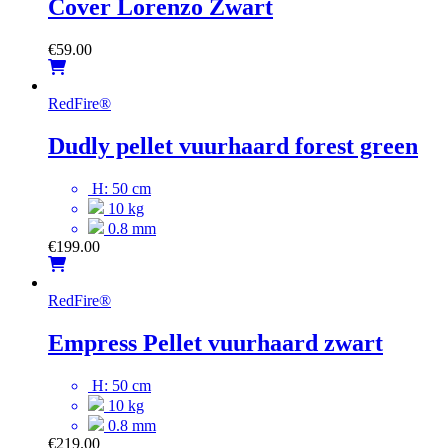
Cover Lorenzo Zwart
€
59.00
RedFire
®
Dudly pellet vuurhaard forest green
H: 50 cm
10 kg
0.8 mm
€
199.00
RedFire
®
Empress Pellet vuurhaard zwart
H: 50 cm
10 kg
0.8 mm
€
219.00