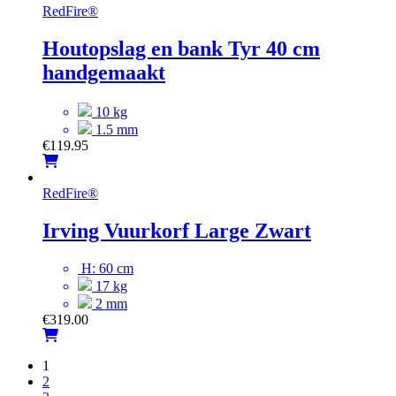
RedFire
®
Houtopslag en bank Tyr 40 cm
handgemaakt
10 kg
1.5 mm
€
119.95
RedFire
®
Irving Vuurkorf Large Zwart
H: 60 cm
17 kg
2 mm
€
319.00
1
2