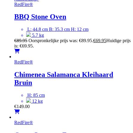
RedFire
®
BBQ Stone Oven
L: 44.8 cm B: 35.3 cm H: 12 cm
5.7 kg
€
89.95
Oorspronkelijke prijs was: €89.95.
€
69.95
Huidige prijs
is: €69.95.
RedFire
®
Chimenea Salamanca Kleihaard
Bruin
H: 85 cm
12 kg
€
149.00
RedFire
®