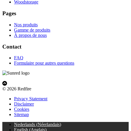
Woodstorage
Pages
Nos produits
Gamme de produits
À propos de nous
Contact
FAQ
Formulaire pour autres questions
© 2026 Redfire
Privacy Statement
Disclaimer
Cookies
Sitemap
Nederlands
(
Néerlandais
)
English
(
Anglais
)