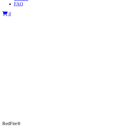
FAQ
0
RedFire®