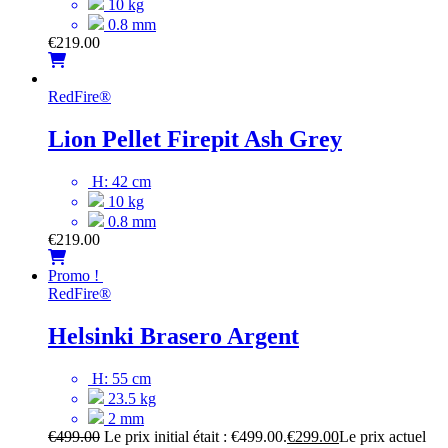
10 kg
0.8 mm
€
219.00
RedFire
®
Lion Pellet Firepit Ash Grey
H: 42 cm
10 kg
0.8 mm
€
219.00
Promo !
RedFire
®
Helsinki Brasero Argent
H: 55 cm
23.5 kg
2 mm
€
499.00
Le prix initial était : €499.00.
€
299.00
Le prix actuel