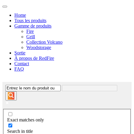
Home
Tous les produits
Gamme de produits
Fire
Grill
Collection Volcano
Woodstorage
Sortie
À propos de RedFire
Contact
FAQ
Exact matches only
Search in title