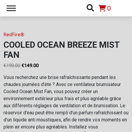
0
RedFire®
COOLED OCEAN BREEZE MIST
FAN
Le
Le
€
190.00
€
149.00
prix
prix
Vous recherchez une brise rafraîchissante pendant les
initial
actuel
chaudes journées d’été ? Avec ce ventilateur brumisateur
était :
est :
Cooled Ocean Mist Fan, vous pouvez créer un
€190.00.
€149.00.
environnement extérieur plus frais et plus agréable grâce
aux différents réglages de ventilation et de brumisation. Le
réservoir d’eau peut être rempli d’un parfum rafraîchissant ou
d’un liquide anti moustiques, afin de rendre vos moments en
plein air encore plus agréables. Installez vous