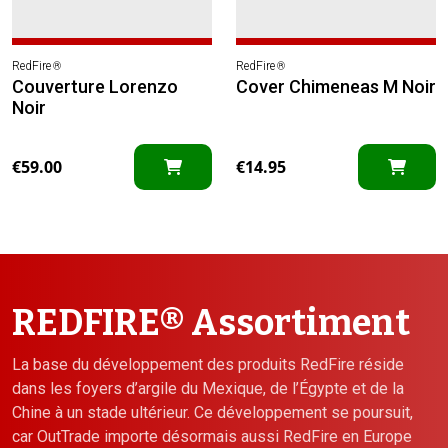
RedFire
RedFire
®
®
Couverture Lorenzo
Cover Chimeneas M Noir
Noir
€
59.00
€
14.95
REDFIRE® Assortiment
La base du développement des produits RedFire réside
dans les foyers d’argile du Mexique, de l’Égypte et de la
Chine à un stade ultérieur. Ce développement se poursuit,
car OutTrade importe désormais aussi RedFire en Europe