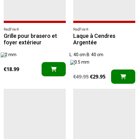
RedFire
RedFire
®
®
Grille pour brasero et
Laque à Cendres
foyer extérieur
Argentée
2 mm
L: 40 cm B: 40 cm
0.5 mm
€
18.99
Le
Le
€
49.95
€
29.95
prix
prix
initial
actuel
était :
est :
€49.95.
€29.95.