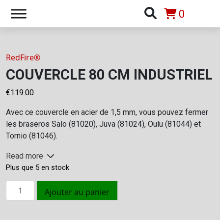
0
RedFire®
COUVERCLE 80 CM INDUSTRIEL
€
119.00
Avec ce couvercle en acier de 1,5 mm, vous pouvez fermer
les braseros Salo (81020), Juva (81024), Oulu (81044) et
Tornio (81046).
Read more
Plus que 5 en stock
quantité
Ajouter au panier
de
Couvercle