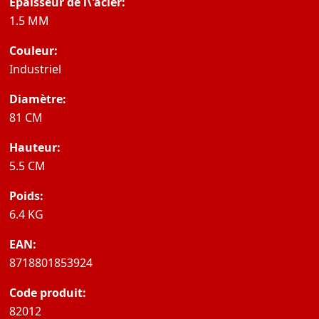
Épaisseur de l\'acier:
1.5 MM
Couleur:
Industriel
Diamètre:
81 CM
Hauteur:
5.5 CM
Poids:
6.4 KG
EAN:
8718801853924
Code produit:
82012