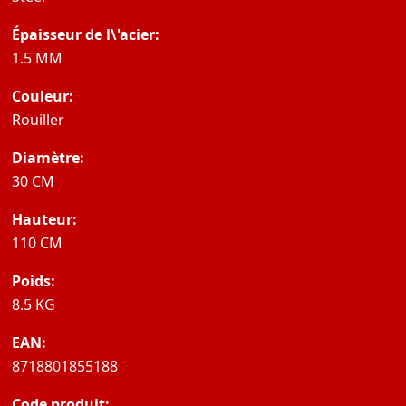
Épaisseur de l\'acier:
1.5 MM
Couleur:
Rouiller
Diamètre:
30 CM
Hauteur:
110 CM
Poids:
8.5 KG
EAN:
8718801855188
Code produit: