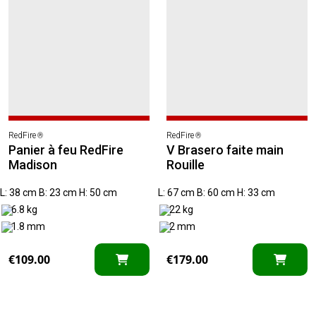
€249.00.
€159.00.
RedFire
RedFire
®
®
Panier à feu RedFire
V Brasero faite main
Madison
Rouille
L: 38 cm B: 23 cm H: 50 cm
L: 67 cm B: 60 cm H: 33 cm
6.8 kg
22 kg
1.8 mm
2 mm
€
109.00
€
179.00