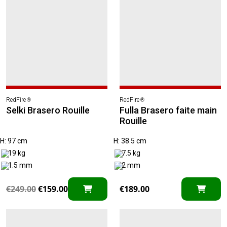
RedFire
RedFire
®
®
Selki Brasero Rouille
Fulla Brasero faite main
Rouille
H: 97 cm
H: 38.5 cm
19 kg
7.5 kg
1.5 mm
2 mm
Le
Le
€
249.00
€
159.00
€
189.00
prix
prix
initial
actuel
était :
est :