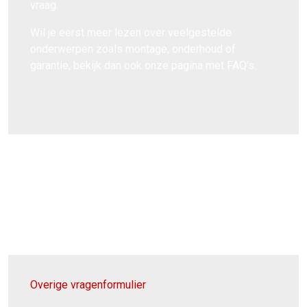
vraag.
Wil je eerst meer lezen over veelgestelde
onderwerpen zoals montage, onderhoud of
garantie, bekijk dan ook onze pagina met FAQ’s.
Overige vragenformulier