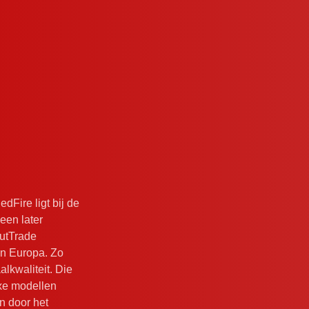
dFire ligt bij de
een later
OutTrade
en Europa. Zo
lkwaliteit. Die
uxe modellen
’s
n door het