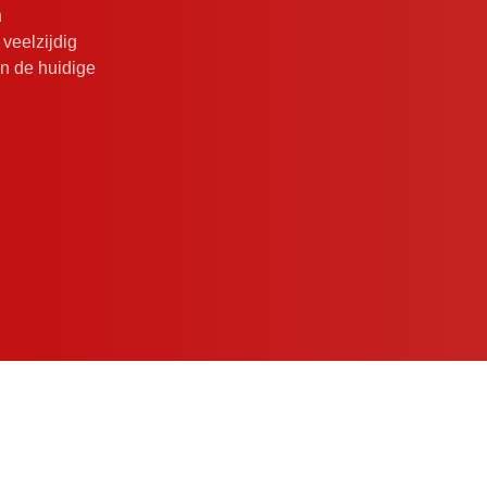
n
roducten
veelzijdig
tlijnen
an de huidige
ns
y Statement
Disclaimer
Cookies