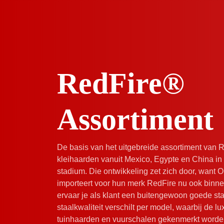
RedFire®
Assortiment
De basis van het uitgebreide assortiment van Re
kleihaarden vanuit Mexico, Egypte en China in 
stadium. Die ontwikkeling zet zich door, want 
importeert voor hun merk RedFire nu ook binn
ervaar je als klant een buitengewoon goede staa
staalkwaliteit verschilt per model, waarbij de l
Productlijnen
Pagina
tuinhaarden en vuurschalen gekenmerkt worde