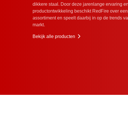
dikkere staal. Door deze jarenlange ervaring e
Volcano collectie
Alle p
productontwikkeling beschikt RedFire over een 
Fire
Produc
assortiment en speelt daarbij in op de trends v
Grill
Over o
markt.
Woodstorage
Bekijk alle producten
© 2026 RedFire
Privac