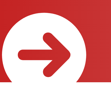
FAQ
Overige vragenformulier
English
(
Engels
)
Français
(
Frans
)