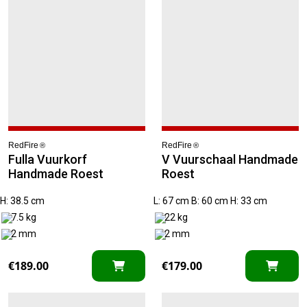
Handmade
Gewicht
KG
KG
RedFire
RedFire
®
®
Fulla Vuurkorf
V Vuurschaal Handmade
Handmade Roest
Roest
H: 38.5 cm
L: 67 cm B: 60 cm H: 33 cm
7.5 kg
22 kg
2 mm
2 mm
€
189.00
€
179.00