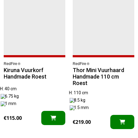
RedFire
RedFire
®
®
Kiruna Vuurkorf
Thor Mini Vuurhaard
Handmade Roest
Handmade 110 cm
Roest
H: 40 cm
H: 110 cm
6.75 kg
8.5 kg
1 mm
1.5 mm
€
115.00
€
219.00