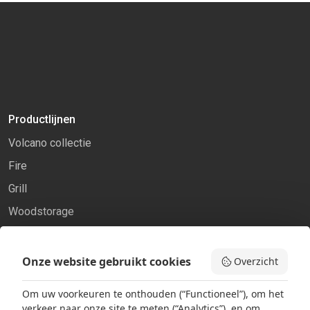
Productlijnen
Volcano collectie
Fire
Grill
Woodstorage
Onze website gebruikt cookies
Overzicht
Pagina’s
Alle producten
Om uw voorkeuren te onthouden (“Functioneel”), om het
verkeer naar onze site te meten (“Analytics”), en om
Productlijnen