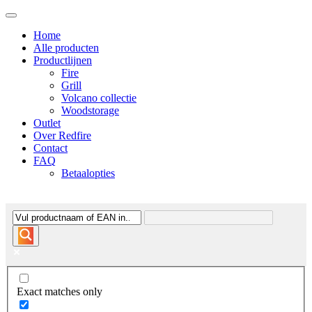
Home
Alle producten
Productlijnen
Fire
Grill
Volcano collectie
Woodstorage
Outlet
Over Redfire
Contact
FAQ
Betaalopties
Exact matches only