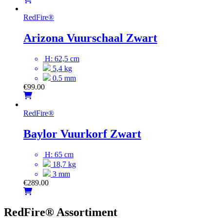
RedFire
®
Arizona Vuurschaal Zwart
H: 62,5 cm
5,4 kg
0.5 mm
€
99.00
RedFire
®
Baylor Vuurkorf Zwart
H: 65 cm
18,7 kg
3 mm
€
289.00
RedFire® Assortiment