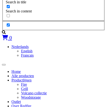
Search in title
Search in content
0
Nederlands
English
Français
Home
Alle producten
Productlijnen
Fire
Grill
Volcano collectie
Woodstorage
Outlet
Over Redfire