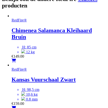
producten
RedFire
®
Chimenea Salamanca Kleihaard
Bruin
H: 85 cm
12 kg
€
149.00
RedFire
®
Kansas Vuurschaal Zwart
H: 98,5 cm
10,6 kg
0.8 mm
€
159.00