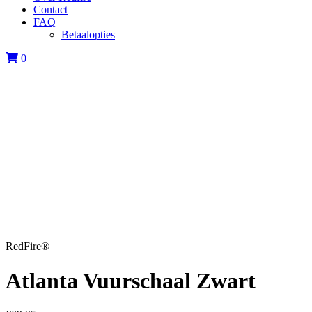
Contact
FAQ
Betaalopties
0
RedFire®
Atlanta Vuurschaal Zwart