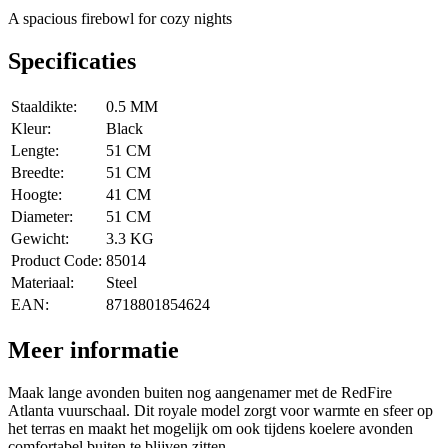
A spacious firebowl for cozy nights
Specificaties
Staaldikte:
0.5 MM
Kleur:
Black
Lengte:
51 CM
Breedte:
51 CM
Hoogte:
41 CM
Diameter:
51 CM
Gewicht:
3.3 KG
Product Code:
85014
Materiaal:
Steel
EAN:
8718801854624
Meer informatie
Maak lange avonden buiten nog aangenamer met de RedFire
Atlanta vuurschaal. Dit royale model zorgt voor warmte en sfeer op
het terras en maakt het mogelijk om ook tijdens koelere avonden
comfortabel buiten te blijven zitten.