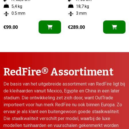
5,4 kg
18,7 kg
0.5 mm
3 mm
€
99.00
€
289.00
RedFire® Assortiment
De basis van het uitgebreide assortiment van RedFire ligt bij
de kleihaarden vanuit Mexico, Egypte en China in een later
stadium. Die ontwikkeling zet zich door, want OutTrade
importeert voor hun merk RedFire nu ook binnen Europa. Zo
ervaar je als klant een buitengewoon goede staalkwaliteit.
Die staalkwaliteit verschilt per model, waarbij de luxe
modellen tuinhaarden en vuurschalen gekenmerkt worden