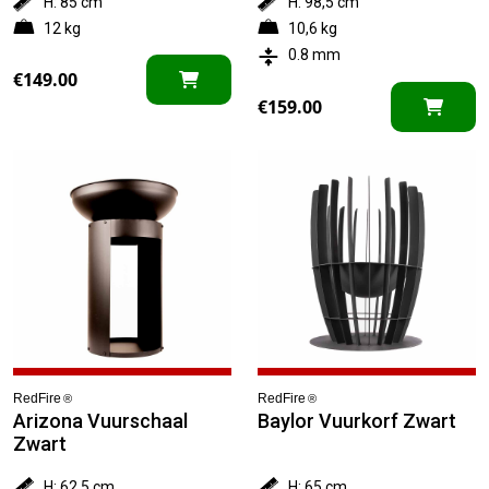
H: 85 cm
H: 98,5 cm
12 kg
10,6 kg
0.8 mm
€
149.00
€
159.00
RedFire
RedFire
®
®
Arizona Vuurschaal
Baylor Vuurkorf Zwart
Zwart
H: 62,5 cm
H: 65 cm