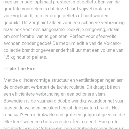
medium model optimaal presteert met pellets. Een van de
grootste voordelen is dat deze haard vrijwel rook- en
vonkvrij brandt, mits er droge pellets of hout worden
gebruikt. Dit zorgt niet alleen voor een schonere verbranding,
maar ook voor een aangename, rookvrije omgeving, ideaal
om comfortabel van te genieten. Perfect voor sfeervolle
avonden zonder gedoe! De medium editie van de Volcano-
collectie brandt ongeveer anderhalf uur met een volume van
1,5 kg hout of pellets.
Triple The Fire
Met de cilindervormige structuur en ventilatieopeningen aan
de onderkant verbetert de luchtcirculatie. Dit draagt bij aan
een efficiëntere verbranding en een schonere vlam.
Bovendien is de vuurhaard dubbelwandig, waardoor het vuur
tussen de wanden circuleert en uit drie punten brandt. Het
resultaat? Een indrukwekkend grote en gelijkmatige vlam die
elke keer weer een betoverende sfeer creëert. Hoe groter
het model van de Volcano-lijn, hoe indrukwekkender de vlam