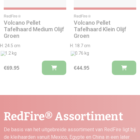
RedFire
RedFire
®
®
Volcano Pellet
Volcano Pellet
Tafelhaard Medium Olijf
Tafelhaard Klein Olijf
Groen
Groen
H: 24.5 cm
H: 18.7 cm
1.2 kg
0.76 kg
€
69.95
€
44.95
RedFire® Assortiment
De basis van het uitgebreide assortiment van RedFire ligt bij
de kleihaarden vanuit Mexico, Egypte en China in een later