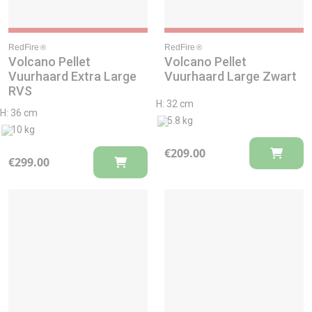
RedFire
RedFire
®
®
Volcano Pellet
Volcano Pellet
Vuurhaard Extra Large
Vuurhaard Large Zwart
RVS
H: 32 cm
H: 36 cm
5.8 kg
10 kg
€
209.00
€
299.00