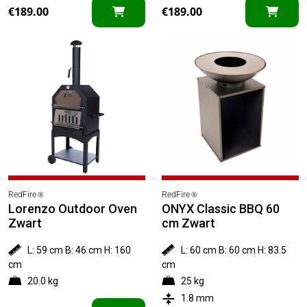
€
189.00
€
189.00
RedFire
RedFire
®
®
Lorenzo Outdoor Oven
ONYX Classic BBQ 60
Zwart
cm Zwart
L: 59 cm B: 46 cm H: 160
L: 60 cm B: 60 cm H: 83.5
cm
cm
20.0 kg
25 kg
1.8 mm