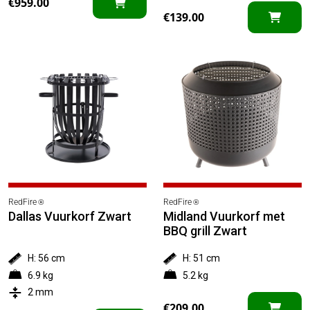
€
959.00
€
139.00
RedFire
RedFire
®
®
Dallas Vuurkorf Zwart
Midland Vuurkorf met
BBQ grill Zwart
H: 56 cm
H: 51 cm
6.9 kg
5.2 kg
2 mm
€
209.00