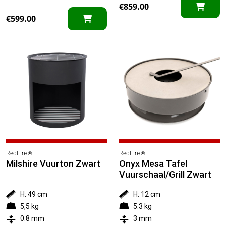
€
859.00
€
599.00
RedFire
RedFire
®
®
Milshire Vuurton Zwart
Onyx Mesa Tafel
Vuurschaal/Grill Zwart
H: 49 cm
H: 12 cm
5,5 kg
5.3 kg
0.8 mm
3 mm