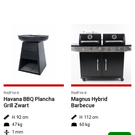
Product Categorieën
Grill
Classics
Gewicht
KG
KG
RedFire
RedFire
®
®
Havana BBQ Plancha
Magnus Hybrid
Grill Zwart
Barbecue
H: 92 cm
H: 112 cm
47 kg
60 kg
1 mm