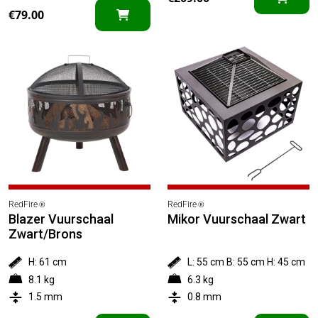
€
79.00
RedFire
RedFire
®
®
Blazer Vuurschaal
Mikor Vuurschaal Zwart
Zwart/Brons
H: 61 cm
L: 55 cm B: 55 cm H: 45 cm
8.1 kg
6.3 kg
1.5 mm
0.8 mm