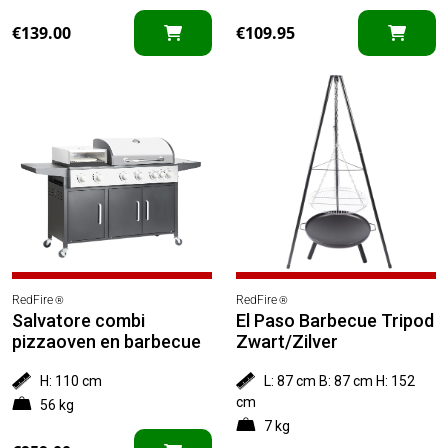
€
139.00
€
109.95
RedFire
RedFire
®
®
Salvatore combi
El Paso Barbecue Tripod
pizzaoven en barbecue
Zwart/Zilver
H: 110 cm
L: 87 cm B: 87 cm H: 152
cm
56 kg
7 kg