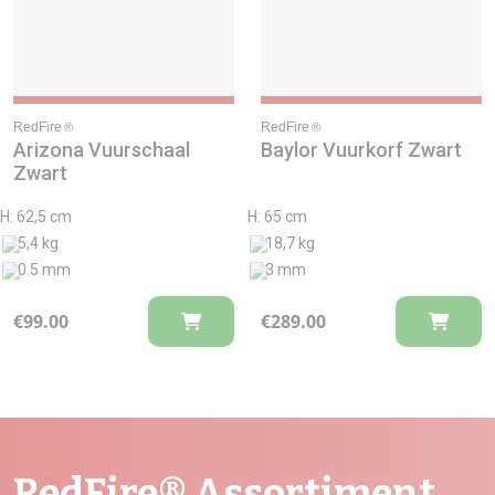
RedFire
RedFire
®
®
Arizona Vuurschaal
Baylor Vuurkorf Zwart
Zwart
H: 62,5 cm
H: 65 cm
5,4 kg
18,7 kg
0.5 mm
3 mm
€
99.00
€
289.00
RedFire® Assortiment