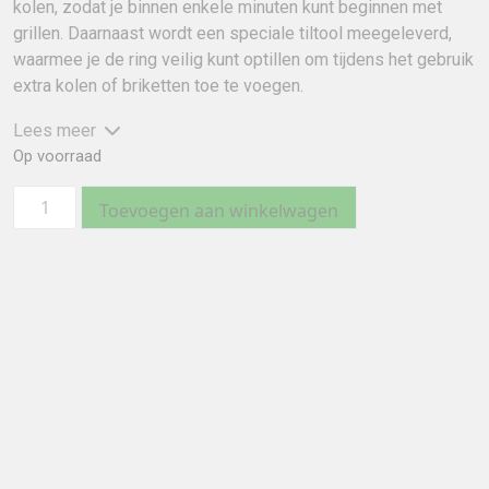
kolen, zodat je binnen enkele minuten kunt beginnen met
grillen. Daarnaast wordt een speciale tiltool meegeleverd,
waarmee je de ring veilig kunt optillen om tijdens het gebruik
extra kolen of briketten toe te voegen.
Lees meer
Op voorraad
Onyx
Toevoegen aan winkelwagen
Mesa
Tafel
Vuurschaal/Grill
Zwart
aantal
Afmeting
H: 12 cm | Dia: 36 cm
Gewicht
Staaldikte
5
kg
3
mm