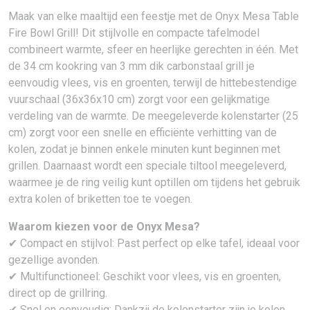
Maak van elke maaltijd een feestje met de Onyx Mesa Table
Fire Bowl Grill! Dit stijlvolle en compacte tafelmodel
combineert warmte, sfeer en heerlijke gerechten in één. Met
de 34 cm kookring van 3 mm dik carbonstaal grill je
eenvoudig vlees, vis en groenten, terwijl de hittebestendige
vuurschaal (36x36x10 cm) zorgt voor een gelijkmatige
verdeling van de warmte. De meegeleverde kolenstarter (25
cm) zorgt voor een snelle en efficiënte verhitting van de
kolen, zodat je binnen enkele minuten kunt beginnen met
grillen. Daarnaast wordt een speciale tiltool meegeleverd,
waarmee je de ring veilig kunt optillen om tijdens het gebruik
extra kolen of briketten toe te voegen.
Waarom kiezen voor de Onyx Mesa?
✔ Compact en stijlvol: Past perfect op elke tafel, ideaal voor
gezellige avonden.
✔ Multifunctioneel: Geschikt voor vlees, vis en groenten,
direct op de grillring.
✔ Snel en eenvoudig: Dankzij de kolenstarter zijn je kolen