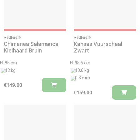
RedFire
RedFire
®
®
Chimenea Salamanca
Kansas Vuurschaal
Kleihaard Bruin
Zwart
H: 85 cm
H: 98,5 cm
12 kg
10,6 kg
0.8 mm
€
149.00
€
159.00