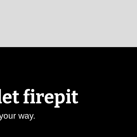
Firepit
Ash
Afmeting
Grey
aantal
H: 42 cm
et firepit
 your way.