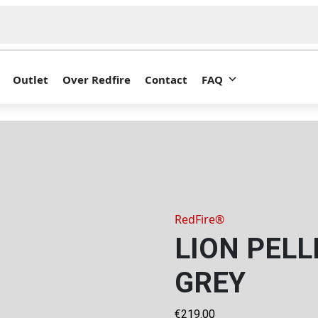
Outlet
Over Redfire
Contact
FAQ
RedFire®
LION PELL
GREY
€
219.00