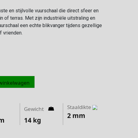
te en stijlvolle vuurschaal die direct sfeer en
 of terras. Met zijn industriële uitstraling en
urschaal een echte blikvanger tijdens gezellige
f vrienden.
 winkelwagen
Staaldikte
Gewicht
2
mm
cm
14
kg