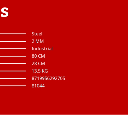
es
Steel
2 MM
Industrial
80 CM
28 CM
13.5 KG
8719956292705
81044