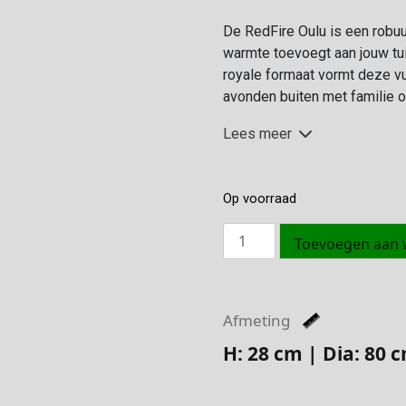
De RedFire Oulu is een robuus
warmte toevoegt aan jouw tuin
royale formaat vormt deze vu
avonden buiten met familie o
Lees meer
Op voorraad
Oulu
Toevoegen aan
Vuurschaal
Industrieel
aantal
Afmeting
H: 28 cm | Dia: 80 