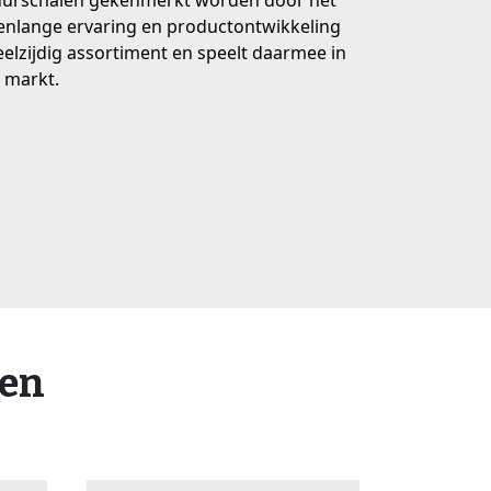
uurschalen gekenmerkt worden door het
renlange ervaring en productontwikkeling
eelzijdig assortiment en speelt daarmee in
 markt.
ten