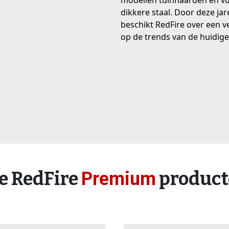
modellen tuinhaarden en v
dikkere staal. Door deze ja
beschikt RedFire over een v
op de trends van de huidige
re RedFire
produc
Premium